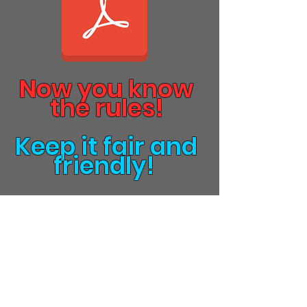
Now you know
the rules!
Keep it fair and
friendly!
BSF Familia
Si tiene alguna pregunta sobre nuestros programas,
eventos o si desea colaborar, comuníquese con
nosotros.
Horas de operación
Lunes; 10:00 a. m. - 4:00 p. m.