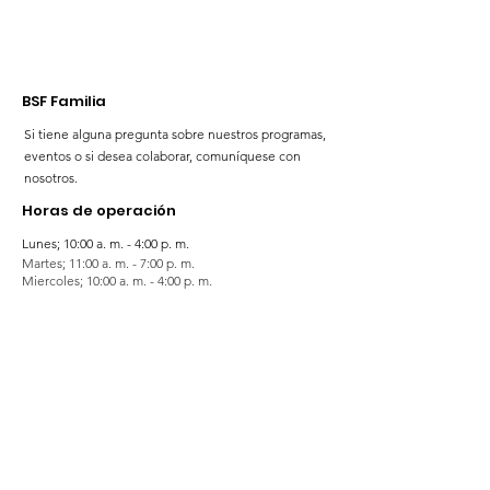
BSF Familia
Si tiene alguna pregunta sobre nuestros programas,
eventos o si desea colaborar, comuníquese con
nosotros.
Horas de operación
Lunes; 10:00 a. m. - 4:00 p. m.
Martes; 11:00 a. m. - 7:00 p. m.
Miercoles; 10:00 a. m. - 4:00 p. m.
Jueves; 11:00 a. m. - 7:00 p. m.
Viernes; 10:00 a. m. - 4:00 p. m.
Sabado; 9:00 a. m. - 4:00 p. m.
Domingos; 9:00 a. m. - 5:00 p. m.
¡Suscríbete para mantenerte actualizado!
Noticias 💻
Enter your email here